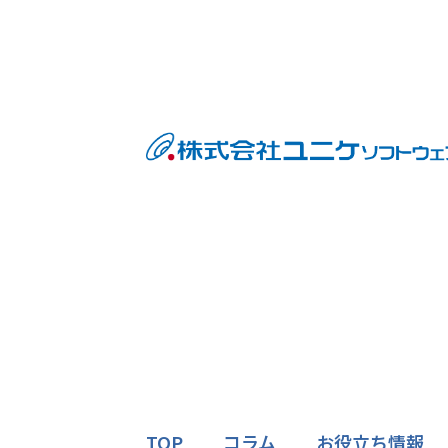
内
容
を
ス
キ
ッ
プ
TOP
コラム
お役立ち情報